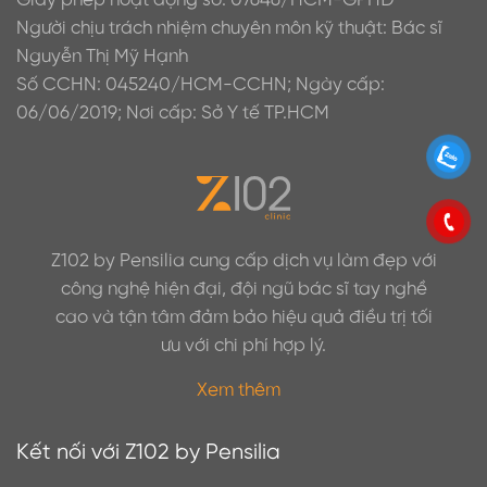
Giấy phép hoạt động số: 07646/HCM-GPHĐ
Người chịu trách nhiệm chuyên môn kỹ thuật: Bác sĩ
Nguyễn Thị Mỹ Hạnh
Số CCHN: 045240/HCM-CCHN; Ngày cấp:
06/06/2019; Nơi cấp: Sở Y tế TP.HCM
Z102 by Pensilia cung cấp dịch vụ làm đẹp với
công nghệ hiện đại, đội ngũ bác sĩ tay nghề
cao và tận tâm đảm bảo hiệu quả điều trị tối
ưu với chi phí hợp lý.
Xem thêm
Kết nối với Z102 by Pensilia