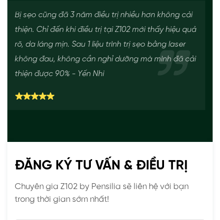
Bị sẹo cũng đã 3 năm điều trị nhiều hơn không cải
thiện. Chỉ đến khi điều trị tại Z102 mới thấy hiệu quả
rõ, da láng mịn. Sau 1 liệu trình trị sẹo bằng laser
không đau, không cần nghỉ dưỡng mà mình đã cải
thiện được 90% - Yến Nhi
ĐĂNG KÝ TƯ VẤN & ĐIỀU TRỊ
Chuyên gia Z102 by Pensilia sẽ liên hệ với bạn
trong thời gian sớm nhất!