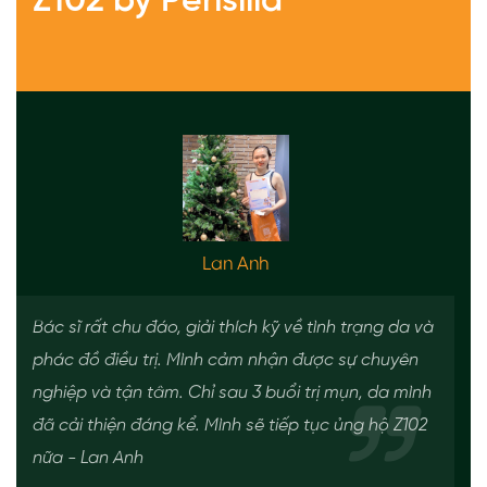
Z102 by Pensilia
Lan Anh
Bác sĩ rất chu đáo, giải thích kỹ về tình trạng da và
phác đồ điều trị. Mình cảm nhận được sự chuyên
nghiệp và tận tâm. Chỉ sau 3 buổi trị mụn, da mình
đã cải thiện đáng kể. Mình sẽ tiếp tục ủng hộ Z102
nữa - Lan Anh