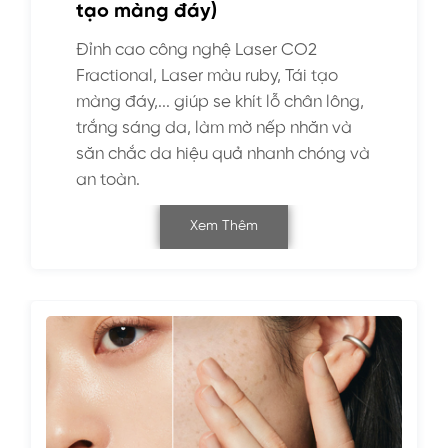
tạo màng đáy)
Đỉnh cao công nghệ Laser CO2
Fractional, Laser màu ruby, Tái tạo
màng đáy,... giúp se khít lỗ chân lông,
trắng sáng da, làm mờ nếp nhăn và
săn chắc da hiệu quả nhanh chóng và
an toàn.
Xem Thêm