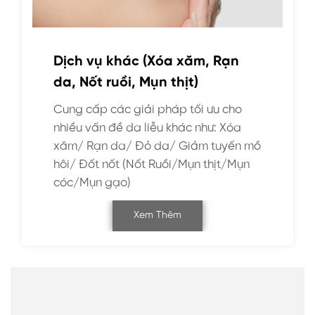
Dịch vụ khác (Xóa xăm, Rạn
da, Nốt ruồi, Mụn thịt)
Cung cấp các giải pháp tối ưu cho
nhiều vấn đề da liễu khác như: Xóa
xăm/ Rạn da/ Đỏ da/ Giảm tuyến mồ
hôi/ Đốt nốt (Nốt Ruồi/Mụn thịt/Mụn
cóc/Mụn gạo)
Xem Thêm