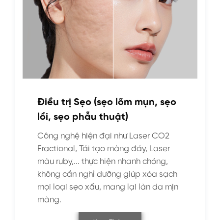
Điều trị Sẹo (sẹo lõm mụn, sẹo
lồi, sẹo phẫu thuật)
Công nghệ hiện đại như Laser CO2
Fractional, Tái tạo màng đáy, Laser
màu ruby,... thực hiện nhanh chóng,
không cần nghỉ dưỡng giúp xóa sạch
mọi loại sẹo xấu, mang lại làn da mịn
màng.