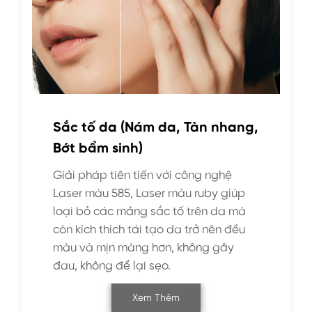
Sắc tố da (Nám da, Tàn nhang,
Bớt bẩm sinh)
Giải pháp tiên tiến với công nghệ
Laser màu 585, Laser màu ruby giúp
loại bỏ các mảng sắc tố trên da mà
còn kích thích tái tạo da trở nên đều
màu và mịn màng hơn, không gây
đau, không để lại sẹo.
Xem Thêm