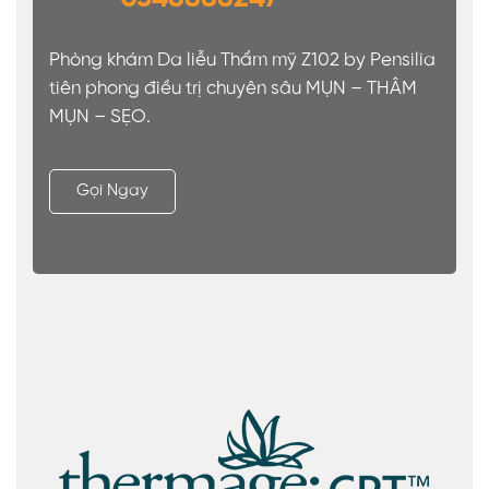
Phòng khám Da liễu Thẩm mỹ Z102 by Pensilia
tiên phong điều trị chuyên sâu MỤN – THÂM
MỤN – SẸO.
Gọi Ngay