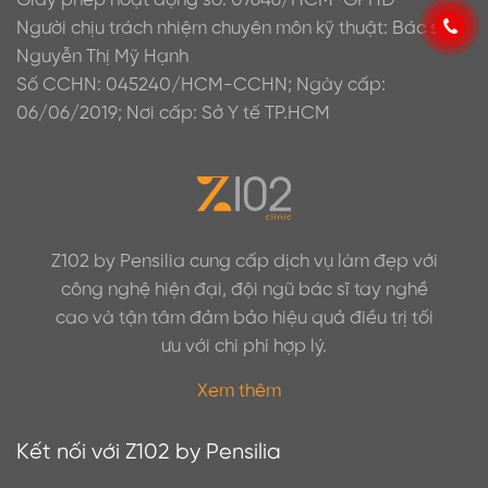
Người chịu trách nhiệm chuyên môn kỹ thuật: Bác sĩ
Nguyễn Thị Mỹ Hạnh
Số CCHN: 045240/HCM-CCHN; Ngày cấp:
06/06/2019; Nơi cấp: Sở Y tế TP.HCM
Z102 by Pensilia cung cấp dịch vụ làm đẹp với
công nghệ hiện đại, đội ngũ bác sĩ tay nghề
cao và tận tâm đảm bảo hiệu quả điều trị tối
ưu với chi phí hợp lý.
Xem thêm
Kết nối với Z102 by Pensilia