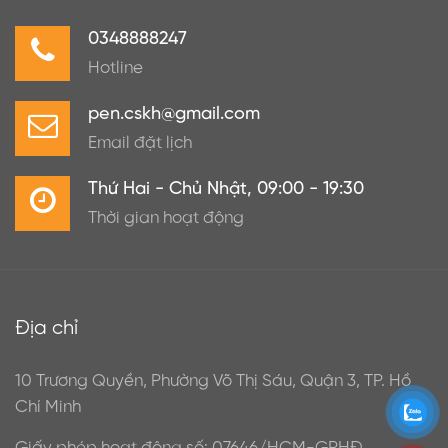
0348888247
Hotline
pen.cskh@gmail.com
Email đặt lịch
Thứ Hai - Chủ Nhật, 09:00 - 19:30
Thời gian hoạt động
Địa chỉ
10 Trương Quyền, Phường Võ Thị Sáu, Quận 3, TP. Hồ
Chí Minh
Giấy phép hoạt động số: 07646/HCM-GPHĐ