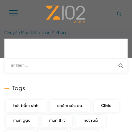
Chuyên Mục:
Kiến Thức Y Khoa
Tìm
kiếm
cho:
Tags
bớt bẩm sinh
chăm sóc da
Clinic
mụn gạo
mụn thịt
nốt ruồi