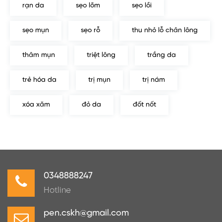
rạn da
sẹo lõm
sẹo lồi
sẹo mụn
sẹo rỗ
thu nhỏ lỗ chân lông
thâm mụn
triệt lông
trắng da
trẻ hóa da
trị mụn
trị nám
xóa xăm
đỏ da
đốt nốt
0348888247
Hotline
pen.cskh@gmail.com