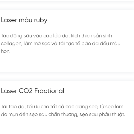
Laser màu ruby
Tác động sâu vào các lớp da, kích thích sản sinh
collagen, làm mờ sẹo và tái tạo tế bào da đều màu
hơn.
Laser CO2 Fractional
Tái tạo da, tối ưu cho tất cả các dạng sẹo, từ sẹo lõm
do mụn đến sẹo sau chấn thương, sẹo sau phẫu thuật.