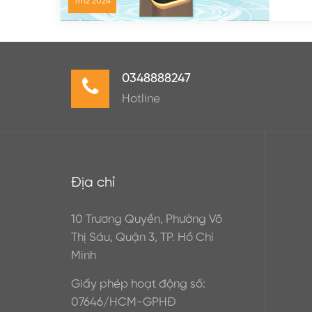
Th12
2024
0348888247
Hotline
Địa chỉ
10 Trương Quyền, Phường Võ
Thị Sáu, Quận 3, TP. Hồ Chí
Minh
Giấy phép hoạt động số:
07646/HCM-GPHĐ