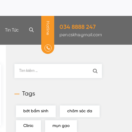
Hotline
034 8888 247
Tin Tức
pen.cskh@gmail.com
Tìm
kiếm
cho:
Tags
bớt bẩm sinh
chăm sóc da
Clinic
mụn gạo