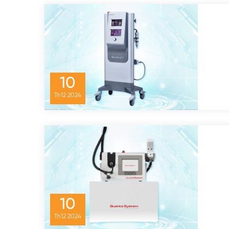
10
Th12
2024
10
Th12
2024