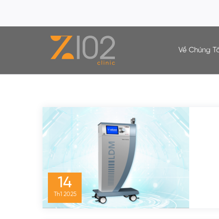
Về Chúng Tô
Tag:
Sẹo Rỗ
14
Th1
2025