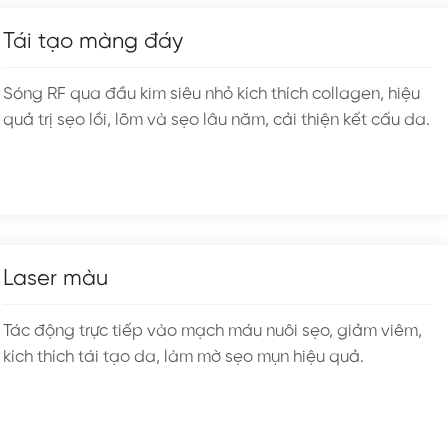
Tái tạo màng đáy
Sóng RF qua đầu kim siêu nhỏ kích thích collagen, hiệu
quả trị sẹo lồi, lõm và sẹo lâu năm, cải thiện kết cấu da.
Laser màu
Tác động trực tiếp vào mạch máu nuôi sẹo, giảm viêm,
kích thích tái tạo da, làm mờ sẹo mụn hiệu quả.