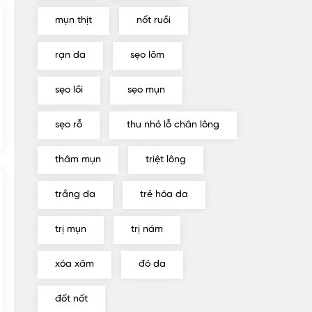
mụn thịt
nốt ruồi
rạn da
sẹo lõm
sẹo lồi
sẹo mụn
sẹo rỗ
thu nhỏ lỗ chân lông
thâm mụn
triệt lông
trắng da
trẻ hóa da
trị mụn
trị nám
xóa xăm
đỏ da
đốt nốt