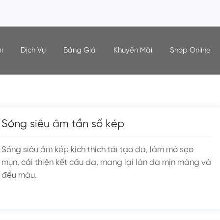
i
Dịch Vụ
Bảng Giá
Khuyến Mãi
Shop Online
Sóng siêu âm tần số kép
Sóng siêu âm kép kích thích tái tạo da, làm mờ sẹo
mụn, cải thiện kết cấu da, mang lại làn da mịn màng và
đều màu.