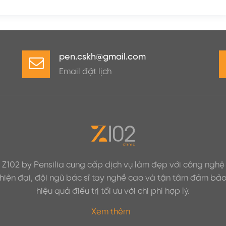
pen.cskh@gmail.com
Email đặt lịch
Z102 by Pensilia cung cấp dịch vụ làm đẹp với công nghệ
hiện đại, đội ngũ bác sĩ tay nghề cao và tận tâm đảm bả
hiệu quả điều trị tối ưu với chi phí hợp lý.
Xem thêm