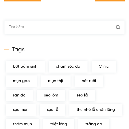
Tìm
kiếm
cho:
Tags
bớt bẩm sinh
chăm sóc da
Clinic
mụn gạo
mụn thịt
nốt ruồi
rạn da
sẹo lõm
sẹo lồi
sẹo mụn
sẹo rỗ
thu nhỏ lỗ chân lông
thâm mụn
triệt lông
trắng da