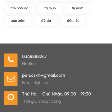
trẻ hóa da
trị mụn
trị nám
xóa xăm
đỏ da
đốt nốt
0348888247
Hotline
pen.cskh@gmail.com
Email đặt lịch
Thứ Hai - Chủ Nhật, 09:00 - 19:30
Thời gian hoạt động