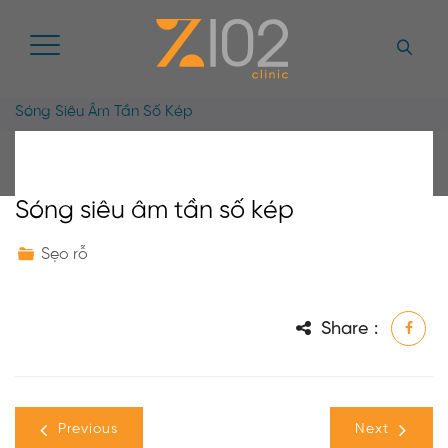
Sóng Siêu Âm Tần Số Kép
Sóng siêu âm tần số kép
Sẹo rỗ
Share :
Previous
Next