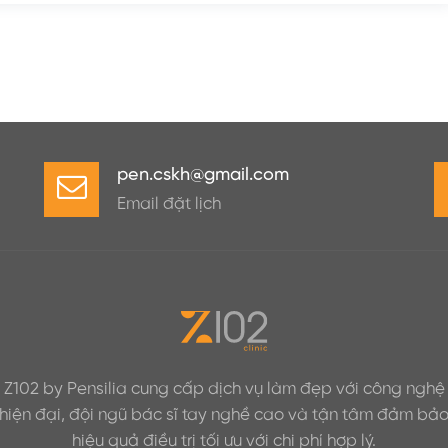
pen.cskh@gmail.com
Email đặt lịch
Z102 by Pensilia cung cấp dịch vụ làm đẹp với công nghệ
hiện đại, đội ngũ bác sĩ tay nghề cao và tận tâm đảm bả
hiệu quả điều trị tối ưu với chi phí hợp lý.