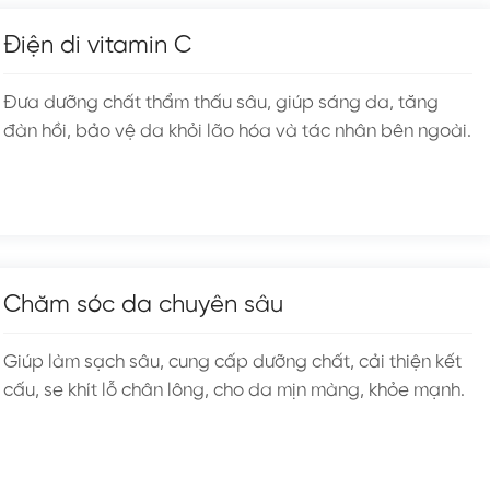
Điện di vitamin C
Đưa dưỡng chất thẩm thấu sâu, giúp sáng da, tăng
đàn hồi, bảo vệ da khỏi lão hóa và tác nhân bên ngoài.
Chăm sóc da chuyên sâu
Giúp làm sạch sâu, cung cấp dưỡng chất, cải thiện kết
cấu, se khít lỗ chân lông, cho da mịn màng, khỏe mạnh.