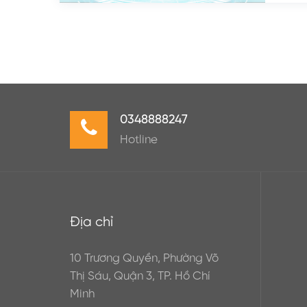
0348888247
Hotline
Địa chỉ
10 Trương Quyền, Phường Võ
Thị Sáu, Quận 3, TP. Hồ Chí
Minh