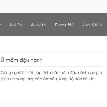
i
Dịch Vụ
Bảng Giá
Khuyến Mãi
Shop Online
Ủ mầm đậu nành
Công nghệ RF kết hợp tinh chất mầm đậu nành quý giá
giúp da sáng mịn, cấp ẩm sâu, tăng độ đàn hồi da.