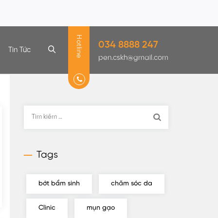
Hotline
034 8888 247
Tin Tức
pen.cskh@gmail.com
Tìm
kiếm
cho:
Tags
bớt bẩm sinh
chăm sóc da
Clinic
mụn gạo