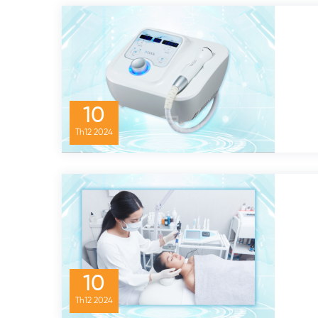
10
Th12
2024
10
Th12
2024