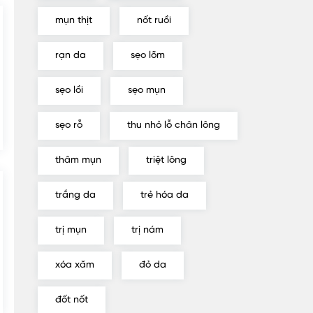
mụn thịt
nốt ruồi
rạn da
sẹo lõm
sẹo lồi
sẹo mụn
sẹo rỗ
thu nhỏ lỗ chân lông
thâm mụn
triệt lông
trắng da
trẻ hóa da
trị mụn
trị nám
xóa xăm
đỏ da
đốt nốt