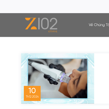
Về Chúng Tô
Tag:
Chăm Sóc Da
10
Th12
2024