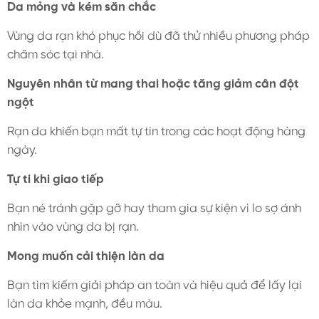
Da mỏng và kém săn chắc
Vùng da rạn khó phục hồi dù đã thử nhiều phương pháp
chăm sóc tại nhà.
Nguyên nhân từ mang thai hoặc tăng giảm cân đột
ngột
Rạn da khiến bạn mất tự tin trong các hoạt động hàng
ngày.
Tự ti khi giao tiếp
Bạn né tránh gặp gỡ hay tham gia sự kiện vì lo sợ ánh
nhìn vào vùng da bị rạn.
Mong muốn cải thiện làn da
Bạn tìm kiếm giải pháp an toàn và hiệu quả để lấy lại
làn da khỏe mạnh, đều màu.