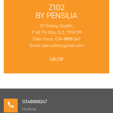
Z102
BY PENSILIA
10 Trương Quyền,
P. Võ Thị Sáu, Q.3, TP.HCM
Điện thoại:
034 8888 247
Email:
pen.cskh@gmail.com
Liên hệ
0348888247
Hotline