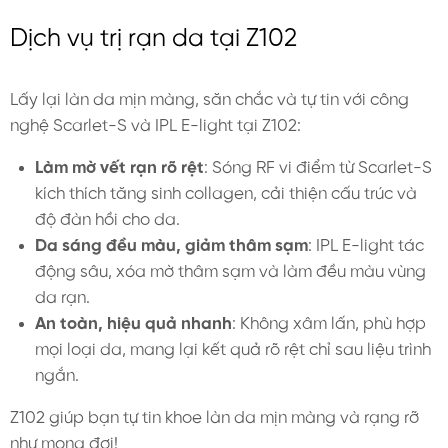
Dịch vụ trị rạn da tại Z102
Lấy lại làn da mịn màng, săn chắc và tự tin với công
nghệ Scarlet-S và IPL E-light tại Z102:
Làm mờ vết rạn rõ rệt
: Sóng RF vi điểm từ Scarlet-S
kích thích tăng sinh collagen, cải thiện cấu trúc và
độ đàn hồi cho da.
Da sáng đều màu, giảm thâm sạm
: IPL E-light tác
động sâu, xóa mờ thâm sạm và làm đều màu vùng
da rạn.
An toàn, hiệu quả nhanh
: Không xâm lấn, phù hợp
mọi loại da, mang lại kết quả rõ rệt chỉ sau liệu trình
ngắn.
Z102 giúp bạn tự tin khoe làn da mịn màng và rạng rỡ
như mong đợi!