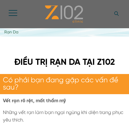
Rạn Da
ĐIỀU TRỊ RẠN DA TẠI Z102
Có phải bạn đang gặp các vấn đề
sau?
Vết rạn rõ rệt, mất thẩm mỹ
Những vết rạn làm bạn ngại ngùng khi diện trang phục
yêu thích.