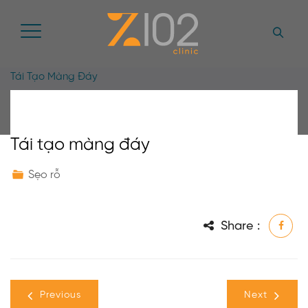
Tái Tạo Màng Đáy
Tái tạo màng đáy
Sẹo rỗ
Share :
Previous
Next