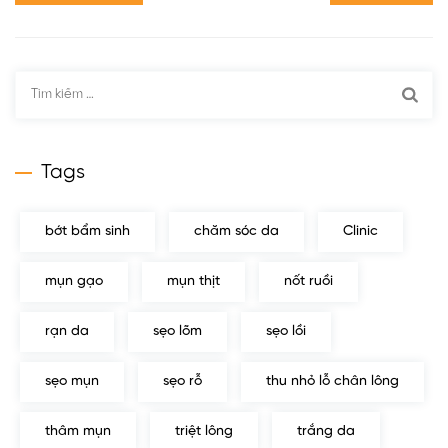
Tìm
kiếm
cho:
Tags
bớt bẩm sinh
chăm sóc da
Clinic
mụn gạo
mụn thịt
nốt ruồi
rạn da
sẹo lõm
sẹo lồi
sẹo mụn
sẹo rỗ
thu nhỏ lỗ chân lông
thâm mụn
triệt lông
trắng da