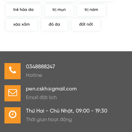
trẻ hóa da
trị mụn
trị nám
xóa xăm
đỏ da
đốt nốt
0348888247
Hotline
pen.cskh@gmail.com
Email đặt lịch
Thứ Hai - Chủ Nhật, 09:00 - 19:30
Thời gian hoạt động