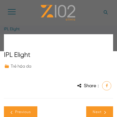
IPL Elight
IPL Elight
Trẻ hóa da
Share :
Previous
Next