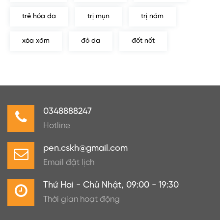
trẻ hóa da
trị mụn
trị nám
xóa xăm
đỏ da
đốt nốt
0348888247
Hotline
pen.cskh@gmail.com
Email đặt lịch
Thứ Hai - Chủ Nhật, 09:00 - 19:30
Thời gian hoạt động