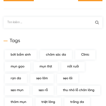
Tìm
kiếm
cho:
Tags
bớt bẩm sinh
chăm sóc da
Clinic
mụn gạo
mụn thịt
nốt ruồi
rạn da
sẹo lõm
sẹo lồi
sẹo mụn
sẹo rỗ
thu nhỏ lỗ chân lông
thâm mụn
triệt lông
trắng da