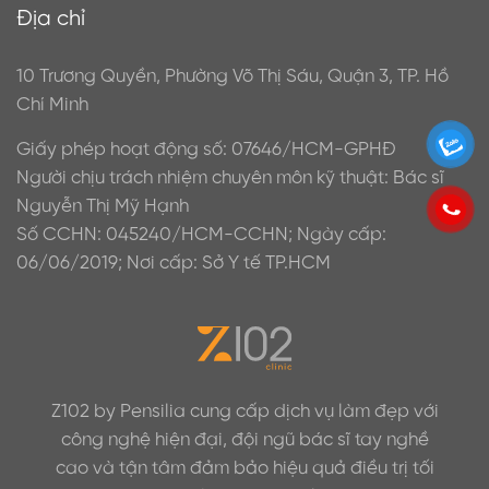
Địa chỉ
10 Trương Quyền, Phường Võ Thị Sáu, Quận 3, TP. Hồ
Chí Minh
Giấy phép hoạt động số: 07646/HCM-GPHĐ
Người chịu trách nhiệm chuyên môn kỹ thuật: Bác sĩ
Nguyễn Thị Mỹ Hạnh
Số CCHN: 045240/HCM-CCHN; Ngày cấp:
06/06/2019; Nơi cấp: Sở Y tế TP.HCM
Z102 by Pensilia cung cấp dịch vụ làm đẹp với
công nghệ hiện đại, đội ngũ bác sĩ tay nghề
cao và tận tâm đảm bảo hiệu quả điều trị tối