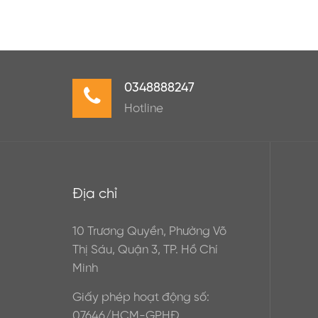
0348888247
Hotline
Địa chỉ
10 Trương Quyền, Phường Võ
Thị Sáu, Quận 3, TP. Hồ Chí
Minh
Giấy phép hoạt động số:
07646/HCM-GPHĐ