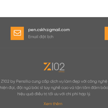
pen.cskh@gmail.com
Email đặt lịch
Z102 by Pensilia cung cấp dịch vụ làm đẹp với công nghệ
hiện đại, đội ngũ bác sĩ tay nghề cao và tận tâm đảm bả
hiệu quả điều trị tối ưu với chi phí hợp lý.
Xem thêm