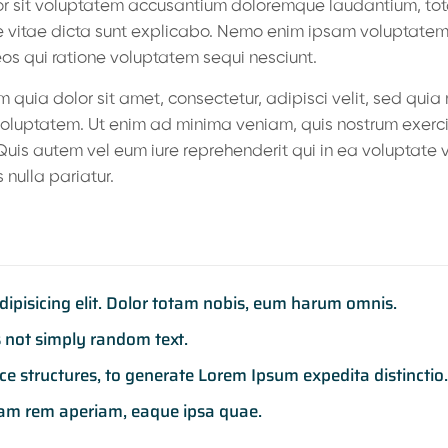
rror sit voluptatem accusantium doloremque laudantium, t
ae vitae dicta sunt explicabo. Nemo enim ipsam voluptatem 
os qui ratione voluptatem sequi nesciunt.
quia dolor sit amet, consectetur, adipisci velit, sed qui
luptatem. Ut enim ad minima veniam, quis nostrum exercit
uis autem vel eum iure reprehenderit qui in ea voluptate v
 nulla pariatur.
dipisicing elit. Dolor totam nobis, eum harum omnis.
s not simply random text.
 structures, to generate Lorem Ipsum expedita distinctio.
am rem aperiam, eaque ipsa quae.