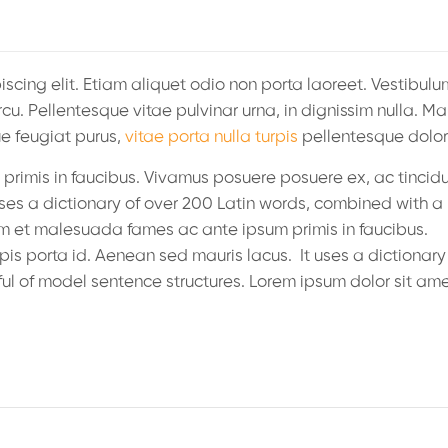
scing elit. Etiam aliquet odio non porta laoreet. Vestibulu
u. Pellentesque vitae pulvinar urna, in dignissim nulla. Ma
ue feugiat purus,
vitae porta nulla turpis
pellentesque dolor
rimis in faucibus. Vivamus posuere posuere ex, ac tincid
uses a dictionary of over 200 Latin words, combined with a
um et malesuada fames ac ante ipsum primis in faucibus.
is porta id. Aenean sed mauris lacus. It uses a dictionary
l of model sentence structures. Lorem ipsum dolor sit ame