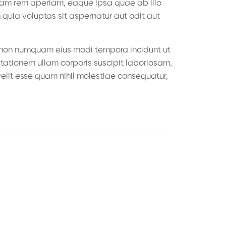
otam rem aperiam, eaque ipsa quae ab illo
quia voluptas sit aspernatur aut odit aut
a non numquam eius modi tempora incidunt ut
ationem ullam corporis suscipit laboriosam,
elit esse quam nihil molestiae consequatur,