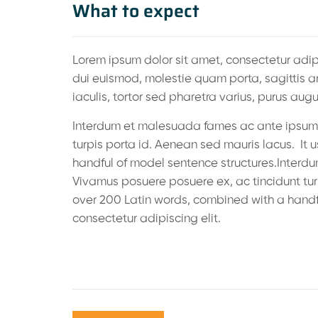
What to expect
Lorem ipsum dolor sit amet, consectetur adipi
dui euismod, molestie quam porta, sagittis arc
iaculis, tortor sed pharetra varius, purus aug
Interdum et malesuada fames ac ante ipsum p
turpis porta id. Aenean sed mauris lacus. It 
handful of model sentence structures.Interd
Vivamus posuere posuere ex, ac tincidunt turp
over 200 Latin words, combined with a handfu
consectetur adipiscing elit.