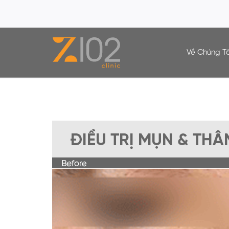
Về Chúng Tô
Điều Trị Mụn & Thâm Mụn