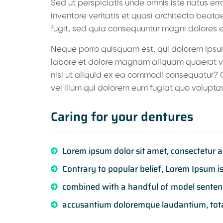
Sed ut perspiciatis unde omnis iste natus e
inventore veritatis et quasi architecto beat
fugit, sed quia consequuntur magni dolores e
Neque porro quisquam est, qui dolorem ipsum 
labore et dolore magnam aliquam quaerat vo
nisi ut aliquid ex ea commodi consequatur? Q
vel illum qui dolorem eum fugiat quo voluptas
Caring for your dentures
Lorem ipsum dolor sit amet, consectetur a
Contrary to popular belief, Lorem Ipsum i
combined with a handful of model sentence
accusantium doloremque laudantium, tot