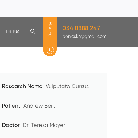
Hotline
034 8888 247
Tin Tức
pen.cskh@gmail.com
Research Name
Vulputate Cursus
Patient
Andrew Bert
Doctor
Dr. Teresa Mayer