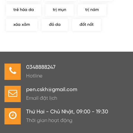
trẻ hóa da
trị mụn
trị nám
xóa xăm
đỏ da
đốt nốt
0348888247
Hotline
pen.cskh@gmail.com
Email đặt lịch
Thứ Hai - Chủ Nhật, 09:00 - 19:30
Thời gian hoạt động