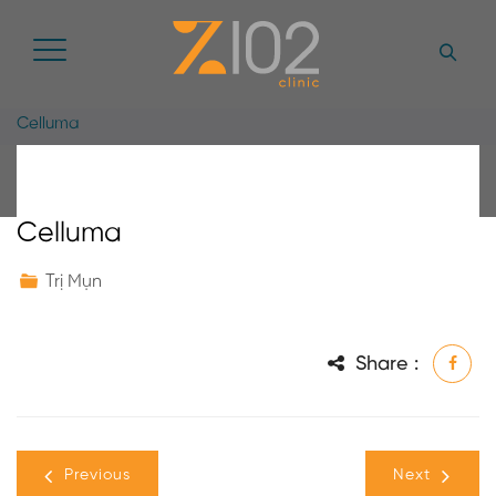
Celluma
Celluma
Trị Mụn
Share :
Previous
Next