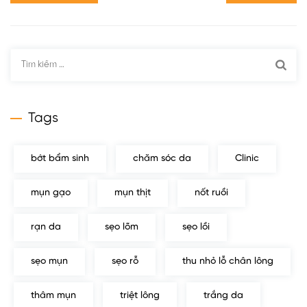
Tìm
kiếm
cho:
Tags
bớt bẩm sinh
chăm sóc da
Clinic
mụn gạo
mụn thịt
nốt ruồi
rạn da
sẹo lõm
sẹo lồi
sẹo mụn
sẹo rỗ
thu nhỏ lỗ chân lông
thâm mụn
triệt lông
trắng da