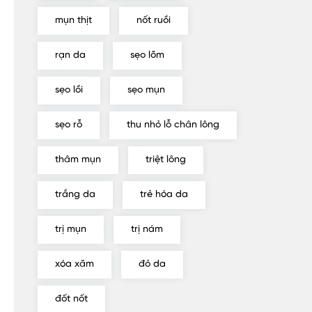
mụn thịt
nốt ruồi
rạn da
sẹo lõm
sẹo lồi
sẹo mụn
sẹo rỗ
thu nhỏ lỗ chân lông
thâm mụn
triệt lông
trắng da
trẻ hóa da
trị mụn
trị nám
xóa xăm
đỏ da
đốt nốt