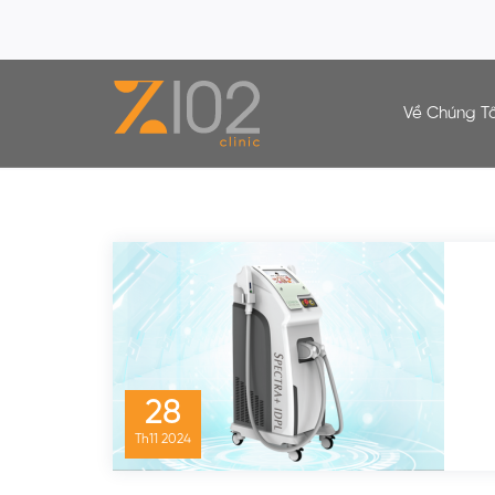
Về Chúng Tô
Chuyên Mục:
Trị Mụn Thâm Mụn
28
Th11
2024