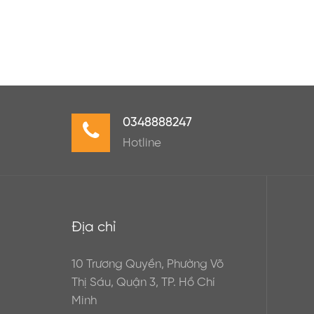
0348888247
Hotline
Địa chỉ
10 Trương Quyền, Phường Võ
Thị Sáu, Quận 3, TP. Hồ Chí
Minh