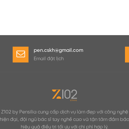
pen.cskh@gmail.com
Email đặt lịch
Z102 by Pensilia cung cấp dịch vụ làm đẹp với công nghệ
hiện đại, đội ngũ bác sĩ tay nghề cao và tận tâm đảm bả
hiệu quả điều trị tối ưu với chi phí hợp lý.