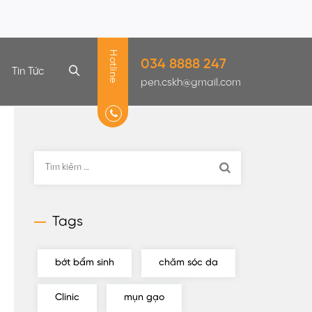
Hotline
034 8888 247
Tin Tức
pen.cskh@gmail.com
Tìm
kiếm
cho:
Tags
bớt bẩm sinh
chăm sóc da
Clinic
mụn gạo