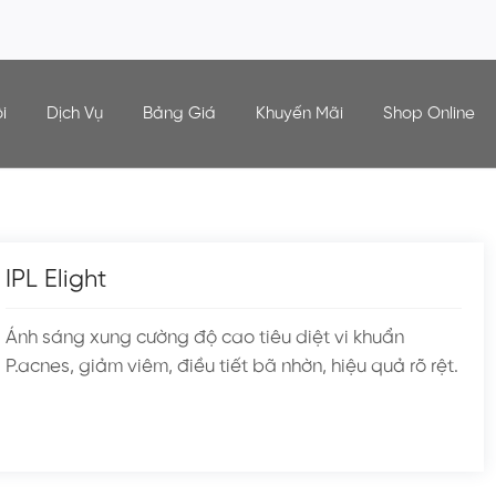
i
Dịch Vụ
Bảng Giá
Khuyến Mãi
Shop Online
IPL Elight
Ánh sáng xung cường độ cao tiêu diệt vi khuẩn
P.acnes, giảm viêm, điều tiết bã nhờn, hiệu quả rõ rệt.