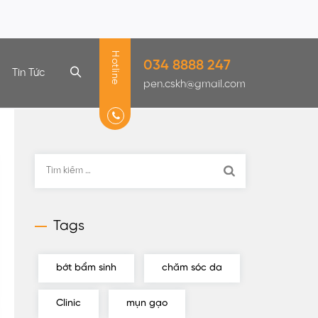
Hotline
034 8888 247
Tin Tức
pen.cskh@gmail.com
Tìm
kiếm
cho:
Tags
bớt bẩm sinh
chăm sóc da
Clinic
mụn gạo