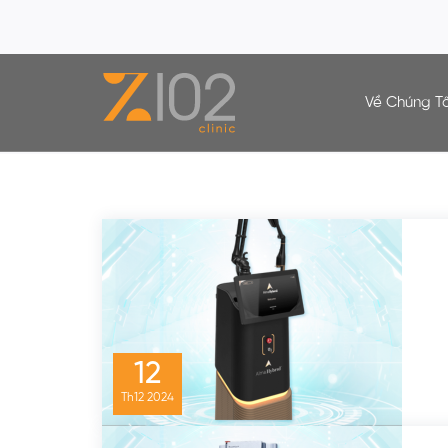
Về Chúng Tô
Chuyên Mục:
Rạn Da
12
Th12
2024