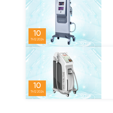
10
Th12
2024
10
Th12
2024