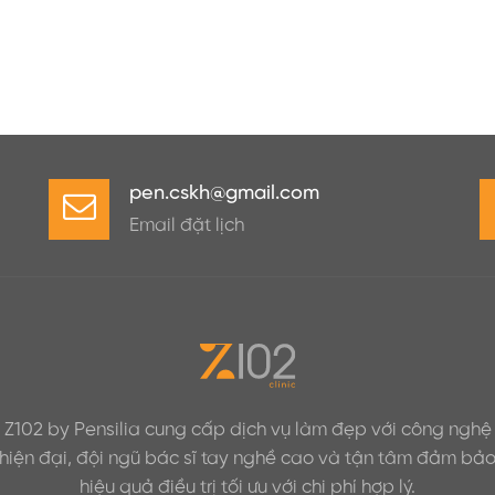
pen.cskh@gmail.com
Email đặt lịch
Z102 by Pensilia cung cấp dịch vụ làm đẹp với công nghệ
hiện đại, đội ngũ bác sĩ tay nghề cao và tận tâm đảm bả
hiệu quả điều trị tối ưu với chi phí hợp lý.