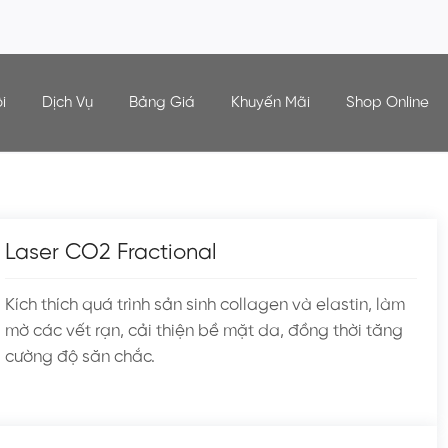
i
Dịch Vụ
Bảng Giá
Khuyến Mãi
Shop Online
Laser CO2 Fractional
Kích thích quá trình sản sinh collagen và elastin, làm
mờ các vết rạn, cải thiện bề mặt da, đồng thời tăng
cường độ săn chắc.