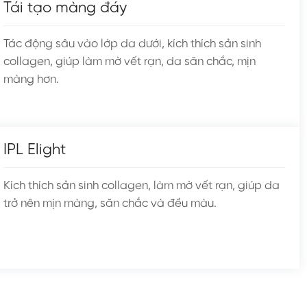
Tái tạo màng đáy
Tác động sâu vào lớp da dưới, kích thích sản sinh
collagen, giúp làm mờ vết rạn, da săn chắc, mịn
màng hơn.
IPL Elight
Kích thích sản sinh collagen, làm mờ vết rạn, giúp da
trở nên mịn màng, săn chắc và đều màu.