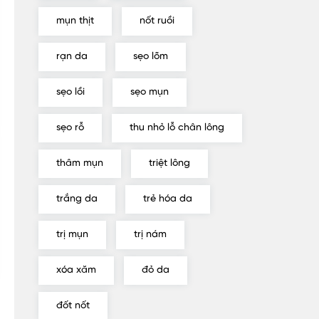
mụn thịt
nốt ruồi
rạn da
sẹo lõm
sẹo lồi
sẹo mụn
sẹo rỗ
thu nhỏ lỗ chân lông
thâm mụn
triệt lông
trắng da
trẻ hóa da
trị mụn
trị nám
xóa xăm
đỏ da
đốt nốt