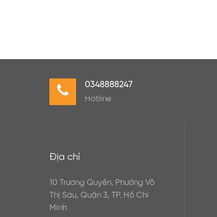
0348888247
Hotline
Địa chỉ
10 Trương Quyền, Phường Võ
Thị Sáu, Quận 3, TP. Hồ Chí
Minh