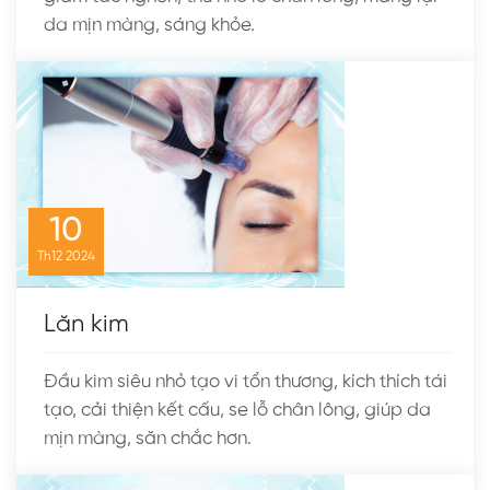
da mịn màng, sáng khỏe.
10
Th12
2024
Lăn kim
Đầu kim siêu nhỏ tạo vi tổn thương, kích thích tái
tạo, cải thiện kết cấu, se lỗ chân lông, giúp da
mịn màng, săn chắc hơn.