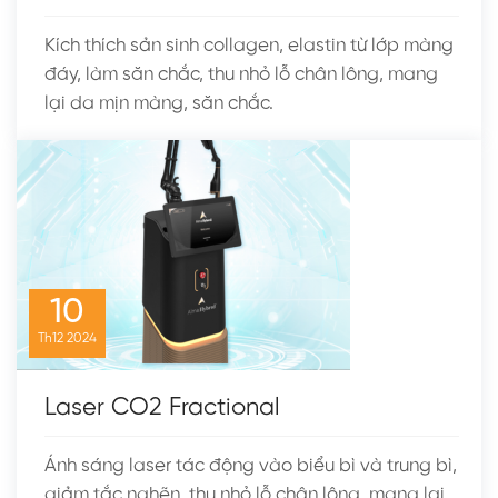
Kích thích sản sinh collagen, elastin từ lớp màng
đáy, làm săn chắc, thu nhỏ lỗ chân lông, mang
lại da mịn màng, săn chắc.
10
Th12
2024
Laser CO2 Fractional
Ánh sáng laser tác động vào biểu bì và trung bì,
giảm tắc nghẽn, thu nhỏ lỗ chân lông, mang lại