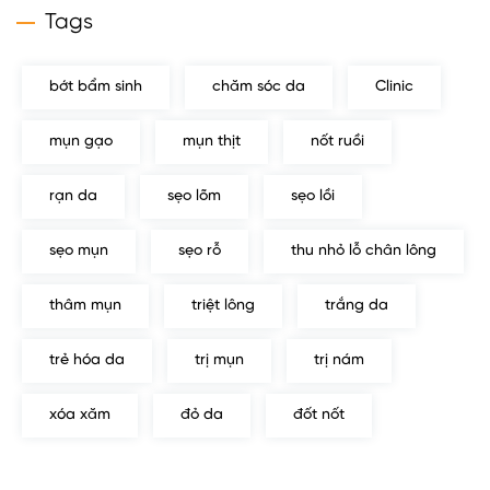
Tags
bớt bẩm sinh
chăm sóc da
Clinic
mụn gạo
mụn thịt
nốt ruồi
rạn da
sẹo lõm
sẹo lồi
sẹo mụn
sẹo rỗ
thu nhỏ lỗ chân lông
thâm mụn
triệt lông
trắng da
trẻ hóa da
trị mụn
trị nám
xóa xăm
đỏ da
đốt nốt