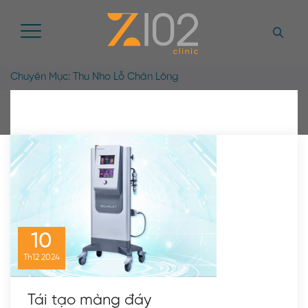
Chuyên Mục:
Thu Nho Lỗ Chân Lông
10
Th12
2024
Tái tạo màng đáy