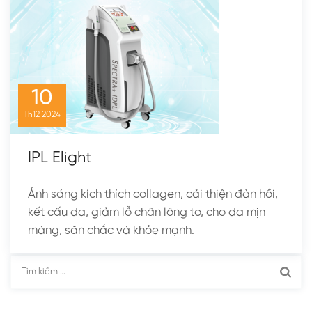
10
Th12
2024
IPL Elight
Ánh sáng kích thích collagen, cải thiện đàn hồi,
kết cấu da, giảm lỗ chân lông to, cho da mịn
màng, săn chắc và khỏe mạnh.
Tìm
kiếm
cho: