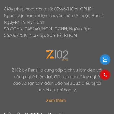
Giấy phép hoạt động số: 07646/HCM-GPHĐ
Người chịu trách nhiệm chuyên môn kỹ thuật: Bác sĩ
Nguyễn Thị Mỹ Hạnh
Số CCHN: 045240/HCM-CCHN; Ngày cấp:
06/06/2019; Nơi cấp: Sở Y tế TP.HCM
Z102 by Pensilia cung cấp dịch vụ làm đẹp với
công nghệ hiện đại, đội ngũ bác sĩ tay nghề
cao và tận tâm đảm bảo hiệu quả điều trị tối
ưu với chi phí hợp lý.
Xem thêm