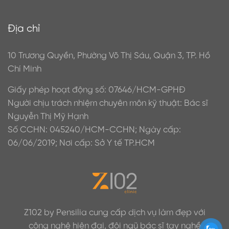
Địa chỉ
10 Trương Quyền, Phường Võ Thị Sáu, Quận 3, TP. Hồ
Chí Minh
Giấy phép hoạt động số: 07646/HCM-GPHĐ
Người chịu trách nhiệm chuyên môn kỹ thuật: Bác sĩ
Nguyễn Thị Mỹ Hạnh
Số CCHN: 045240/HCM-CCHN; Ngày cấp:
06/06/2019; Nơi cấp: Sở Y tế TP.HCM
Z102 by Pensilia cung cấp dịch vụ làm đẹp với
công nghệ hiện đại, đội ngũ bác sĩ tay nghề