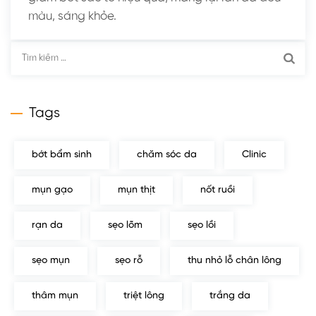
màu, sáng khỏe.
Tìm
kiếm
cho:
Tags
bớt bẩm sinh
chăm sóc da
Clinic
mụn gạo
mụn thịt
nốt ruồi
rạn da
sẹo lõm
sẹo lồi
sẹo mụn
sẹo rỗ
thu nhỏ lỗ chân lông
thâm mụn
triệt lông
trắng da