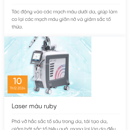
Tác động vào các mạch máu dưới da, giúp làm
co lại các mạch máu giãn nở và giảm sắc tố
thừa.
10
Th12
2024
Laser màu ruby
Phá vỡ hắc sắc tố sâu trong da, tái tạo da,
giảm bớt sắc tố hiệu quả, mang lại làn da đều