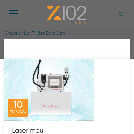
Chuyên Mục:
Trị Bớt Bẩm Sinh
10
Th12
2024
Laser màu