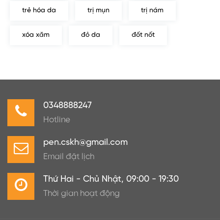
trẻ hóa da
trị mụn
trị nám
xóa xăm
đỏ da
đốt nốt
0348888247
Hotline
pen.cskh@gmail.com
Email đặt lịch
Thứ Hai - Chủ Nhật, 09:00 - 19:30
Thời gian hoạt động