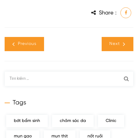
Share :
Previous
Next
Tìm
kiếm
cho:
Tags
bớt bẩm sinh
chăm sóc da
Clinic
mụn gạo
mụn thịt
nốt ruồi