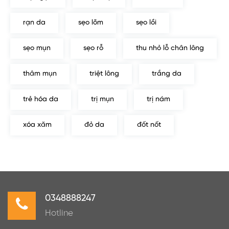
rạn da
sẹo lõm
sẹo lồi
sẹo mụn
sẹo rỗ
thu nhỏ lỗ chân lông
thâm mụn
triệt lông
trắng da
trẻ hóa da
trị mụn
trị nám
xóa xăm
đỏ da
đốt nốt
0348888247
Hotline