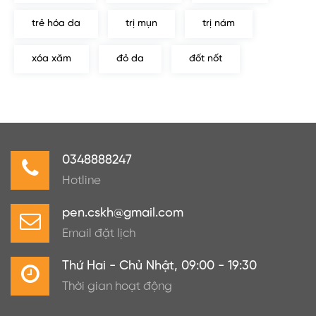
trẻ hóa da
trị mụn
trị nám
xóa xăm
đỏ da
đốt nốt
0348888247
Hotline
pen.cskh@gmail.com
Email đặt lịch
Thứ Hai - Chủ Nhật, 09:00 - 19:30
Thời gian hoạt động