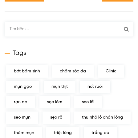
Tìm
kiếm
cho:
Tags
bớt bẩm sinh
chăm sóc da
Clinic
mụn gạo
mụn thịt
nốt ruồi
rạn da
sẹo lõm
sẹo lồi
sẹo mụn
sẹo rỗ
thu nhỏ lỗ chân lông
thâm mụn
triệt lông
trắng da