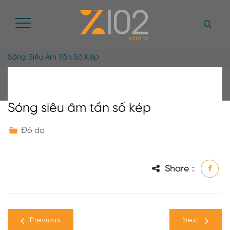
Sóng Siêu Âm Tần Số Kép
Sóng siêu âm tần số kép
Đỏ da
Share :
Previous
Next