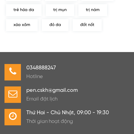
trẻ hóa da
trị mụn
trị nám
xóa xăm
đỏ da
đốt nốt
0348888247
Hotline
pen.cskh@gmail.com
Email đặt lịch
Thứ Hai - Chủ Nhật, 09:00 - 19:30
Thời gian hoạt động