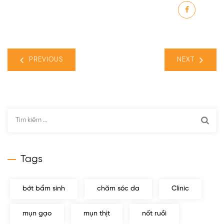
PREVIOUS
NEXT
Tìm
kiếm
cho:
Tags
bớt bẩm sinh
chăm sóc da
Clinic
mụn gạo
mụn thịt
nốt ruồi