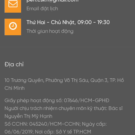
pen.cskh@gmail.com
Email đặt lịch
Thứ Hai - Chủ Nhật, 09:00 - 19:30
Thời gian hoạt động
Địa chỉ
10 Trương Quyền, Phường Võ Thị Sáu, Quận 3, TP. Hồ
Chí Minh
Giấy phép hoạt động số: 07646/HCM-GPHĐ
Người chịu trách nhiệm chuyên môn kỹ thuật: Bác sĩ
Nguyễn Thị Mỹ Hạnh
Số CCHN: 045240/HCM-CCHN; Ngày cấp:
06/06/2019; Nơi cấp: Sở Y tế TP.HCM