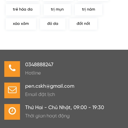
trẻ hóa da
trị mụn
trị nám
xóa xăm
đỏ da
đốt nốt
0348888247
Hotline
pen.cskh@gmail.com
Email đặt lịch
Thứ Hai - Chủ Nhật, 09:00 - 19:30
Thời gian hoạt động