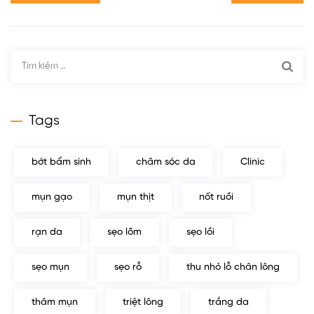
Tìm
kiếm
cho:
Tags
bớt bẩm sinh
chăm sóc da
Clinic
mụn gạo
mụn thịt
nốt ruồi
rạn da
sẹo lõm
sẹo lồi
sẹo mụn
sẹo rỗ
thu nhỏ lỗ chân lông
thâm mụn
triệt lông
trắng da