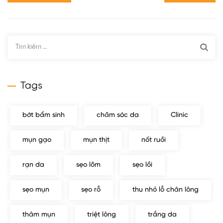
Tìm
kiếm
cho:
Tags
bớt bẩm sinh
chăm sóc da
Clinic
mụn gạo
mụn thịt
nốt ruồi
rạn da
sẹo lõm
sẹo lồi
sẹo mụn
sẹo rỗ
thu nhỏ lỗ chân lông
thâm mụn
triệt lông
trắng da