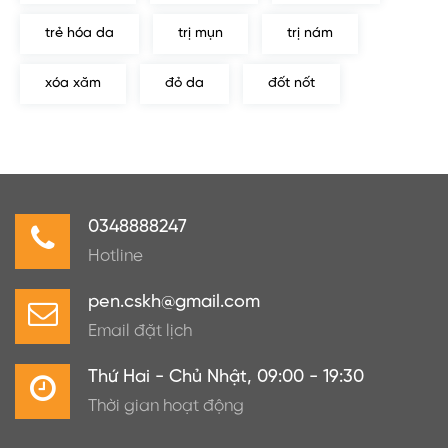
trẻ hóa da
trị mụn
trị nám
xóa xăm
đỏ da
đốt nốt
0348888247
Hotline
pen.cskh@gmail.com
Email đặt lịch
Thứ Hai - Chủ Nhật, 09:00 - 19:30
Thời gian hoạt động