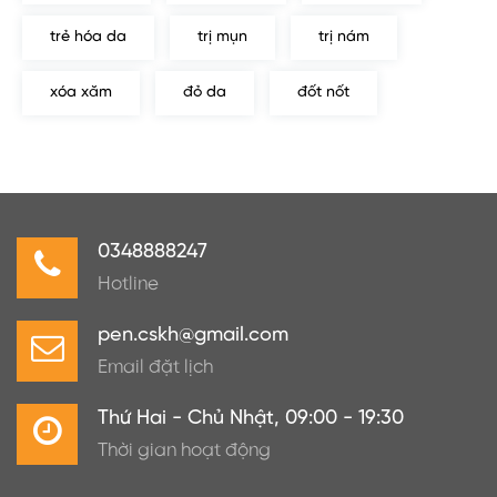
trẻ hóa da
trị mụn
trị nám
xóa xăm
đỏ da
đốt nốt
0348888247
Hotline
pen.cskh@gmail.com
Email đặt lịch
Thứ Hai - Chủ Nhật, 09:00 - 19:30
Thời gian hoạt động