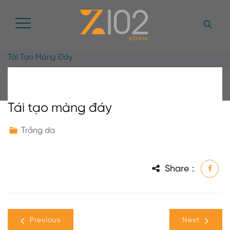
Tái Tạo Màng Đáy
Tái tạo màng đáy
Trắng da
Share :
Previous
Next