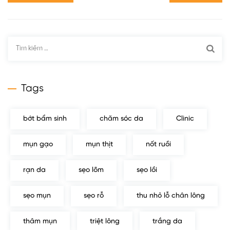
Tìm
kiếm
cho:
Tags
bớt bẩm sinh
chăm sóc da
Clinic
mụn gạo
mụn thịt
nốt ruồi
rạn da
sẹo lõm
sẹo lồi
sẹo mụn
sẹo rỗ
thu nhỏ lỗ chân lông
thâm mụn
triệt lông
trắng da